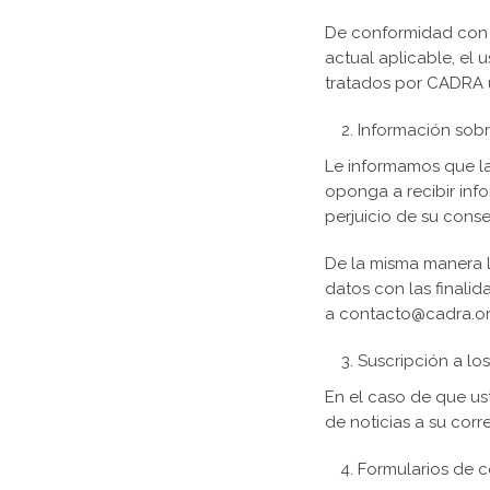
De conformidad con l
actual aplicable, el
tratados por CADRA ú
Información sob
Le informamos que la 
oponga a recibir inf
perjuicio de su conse
De la misma manera l
datos con las finali
a contacto@cadra.or
Suscripción a lo
En el caso de que us
de noticias a su cor
Formularios de c