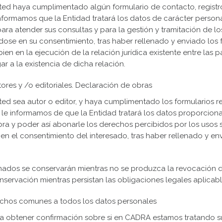
ted haya cumplimentado algún formulario de contacto, registr
formamos que la Entidad tratará los datos de carácter perso
para atender sus consultas y para la gestión y tramitación de lo
dose en su consentimiento, tras haber rellenado y enviado los 
ien en la ejecución de la relación jurídica existente entre las 
ar a la existencia de dicha relación.
res y /o editoriales. Declaración de obras
ed sea autor o editor, y haya cumplimentado los formularios rel
 le informamos de que la Entidad tratará los datos proporci
obra y poder así abonarle los derechos percibidos por los usos
n el consentimiento del interesado, tras haber rellenado y env
ados se conservarán mientras no se produzca la revocación d
onservación mientras persistan las obligaciones legales aplica
echos comunes a todos los datos personales
a obtener confirmación sobre si en CADRA estamos tratando s