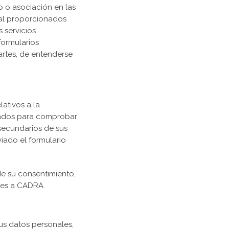
o o asociación en las
nal proporcionados
s servicios
formularios
partes, de entenderse
ativos a la
onados para comprobar
 secundarios de sus
iado el formulario
e su consentimiento,
bles a CADRA.
us datos personales,